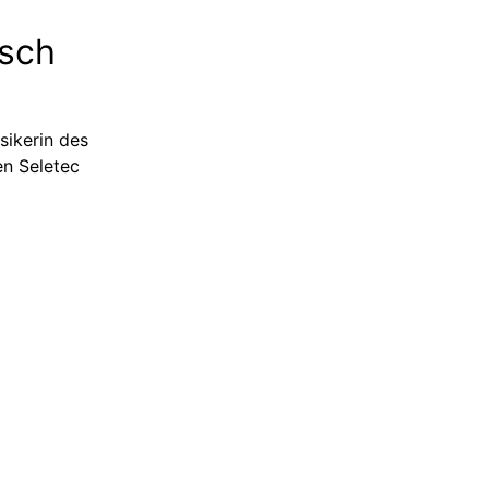
psch
sikerin des
en Seletec