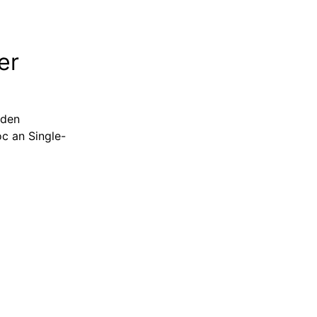
er
 den
oc an Single-